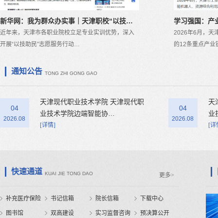
新华网：我为群众办实事｜天津职校“以技…
学习强国：产
近年来，天津市各职业院校立足专业实训优势，深入
2026年6月，
开展“以技助民”志愿服务行动…
的12条重点产业
通知公告
TONG ZHI GONG GAO
天津现代职业技术学院 天津现代职
天
04
04
业技术学院边端智能协…
业
2026.08
2026.08
[详情]
[详
快速通道
KUAI JIE TONG DAO
更多>
补充医疗保险
书记信箱
院长信箱
下载中心
图书馆
双高建设
实习监督咨询
预决算公开