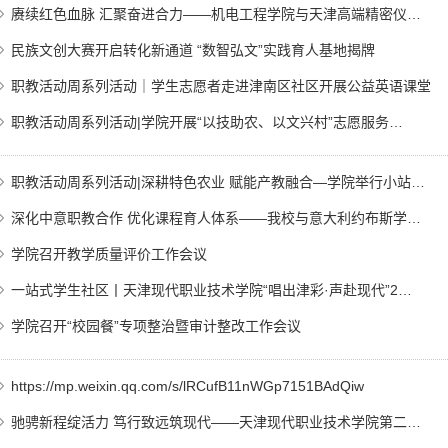
赓续红色血脉 汇聚奋进合力——机电工程学院与天津高端精密仪…
民族文创大赛开启转化新通道 “数智弘文”实践育人基地揭牌
职教活动周系列活动｜学生志愿者走进津南区社区开展公益英语课堂
职教活动周系列活动|学院开展“以技助农、以文兴村”志愿服务…
职教活动周系列活动|深耕特色农业 赋能产教融合—学院举行小站…
深化中意职教合作 优化课程育人体系——我校与意大利约布斯学…
学院召开教学质量评价工作会议
一站式学生社区丨天津现代职业技术学院“唱出津彩·声赴现代”2…
学院召开“校园餐”专项整治暨审计整改工作会议
https://mp.weixin.qq.com/s/lRCufB11nWGp7151BAdQiw
驰骋新程绽活力 笃行致远筑现代——天津现代职业技术学院第二…