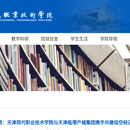
教学科研
招就信息
学生生活
学院导视
资：天津现代职业技术学院与天津临港产城集团携手共建低空经