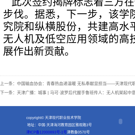
此次签约揭牌标志着三方在
步伐。据悉，下一步，该学
究院和纵横股份，共建高水
无人机及低空应用领域的高
展作出新贡献。
上一条：
中国输血协会：青春热血递温暖 无私奉献显担当——天津现代职
下一条：
天津广播：城事 | 马可·波罗后代握手鲁班传人：无人机架起中意
copyright© 天津现代职业技术学院
地址：中国·天津海河教育园区雅观路3号
津ICP备12000893号-1号
津教备0570号